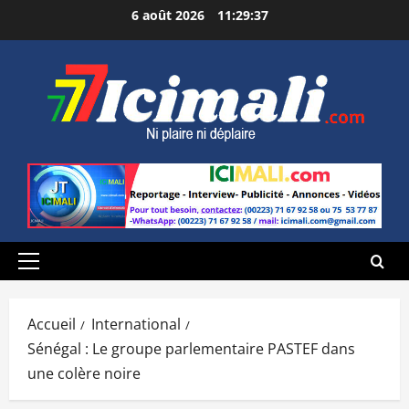
Aller
6 août 2026
11:29:38
au
contenu
Menu
principal
Accueil
International
Sénégal : Le groupe parlementaire PASTEF dans
une colère noire