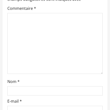
n
Commentaire
*
d
’
a
r
t
i
c
Nom
*
l
e
E-mail
*