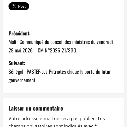
N
Précédent:
a
Mali : Communiqué du conseil des ministres du vendredi
29 mai 2026 – CM N°2026-21/SGG.
v
Suivant:
i
Sénégal : PASTEF-Les Patriotes claque la porte du futur
g
gouvernement
a
t
Laisser un commentaire
i
Votre adresse e-mail ne sera pas publiée.
Les
o
champs obligatoires sont indiqués avec
*