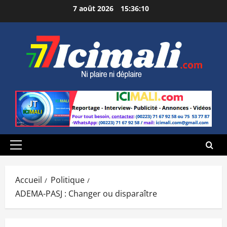
Aller
7 août 2026
15:36:11
au
contenu
Menu
principal
Accueil
Politique
ADEMA-PASJ : Changer ou disparaître