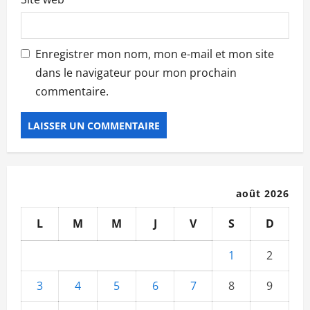
Enregistrer mon nom, mon e-mail et mon site
dans le navigateur pour mon prochain
commentaire.
août 2026
L
M
M
J
V
S
D
1
2
3
4
5
6
7
8
9