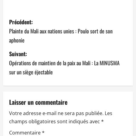
N
Précédent:
a
Plainte du Mali aux nations unies : Poulo sort de son
aphonie
v
Suivant:
i
Opérations de maintien de la paix au Mali : La MINUSMA
g
sur un siège éjectable
a
t
Laisser un commentaire
i
Votre adresse e-mail ne sera pas publiée.
Les
o
champs obligatoires sont indiqués avec
*
n
Commentaire
*