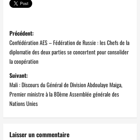
N
Précédent:
a
Confédération AES – Fédération de Russie : les Chefs de la
diplomatie des deux parties se concertent pour consolider
v
la coopération
i
Suivant:
g
Mali : Discours du Général de Division Abdoulaye Maiga,
a
Premier ministre à la 80ème Assemblée générale des
Nations Unies
t
i
o
Laisser un commentaire