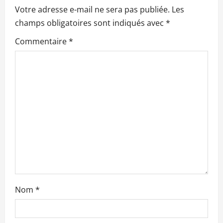
n
Votre adresse e-mail ne sera pas publiée.
Les
champs obligatoires sont indiqués avec
*
d
Commentaire
*
’
a
r
t
i
c
l
Nom
*
e