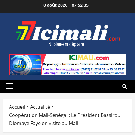
Aller
8 août 2026
07:52:36
au
contenu
Menu
principal
Accueil
Actualité
Coopération Mali-Sénégal : Le Président Bassirou
Diomaye Faye en visite au Mali