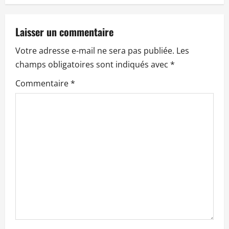
t
Laisser un commentaire
i
Votre adresse e-mail ne sera pas publiée.
Les
o
champs obligatoires sont indiqués avec
*
n
Commentaire
*
d
’
a
r
t
i