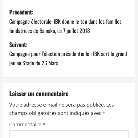
N
Précédent:
a
Campagne électorale: IBK donne le ton dans les familles
fondatrices de Bamako, ce 7 juillet 2018
v
Suivant:
i
Campagne pour l’élection présidentielle : IBK sort le grand
g
jeu au Stade du ‪26 Mars
a
t
Laisser un commentaire
i
Votre adresse e-mail ne sera pas publiée.
Les
o
champs obligatoires sont indiqués avec
*
n
Commentaire
*