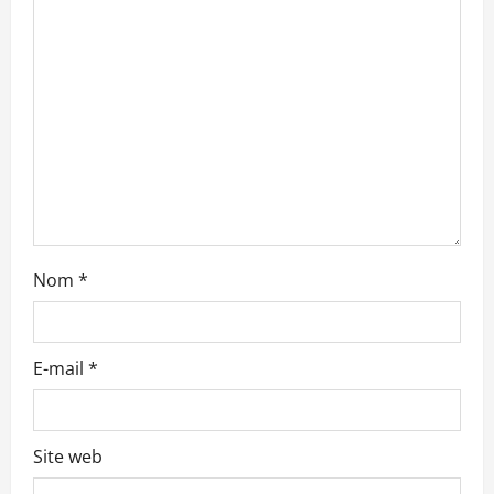
d
’
a
r
t
i
c
Nom
*
l
e
E-mail
*
Site web