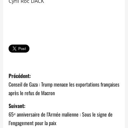
Cyril Roc DACK
N
Précédent:
a
Conseil de Gaza : Trump menace les exportations françaises
après le refus de Macron
v
Suivant:
i
65ᵉ anniversaire de l’Armée malienne : Sous le signe de
g
l’engagement pour la paix