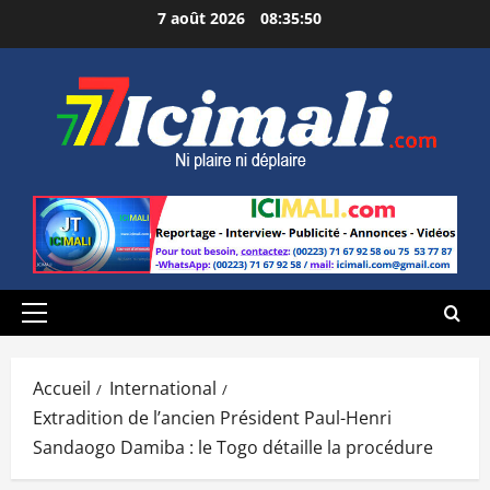
Aller
7 août 2026
08:35:51
au
contenu
Menu
principal
Accueil
International
Extradition de l’ancien Président Paul-Henri
Sandaogo Damiba : le Togo détaille la procédure