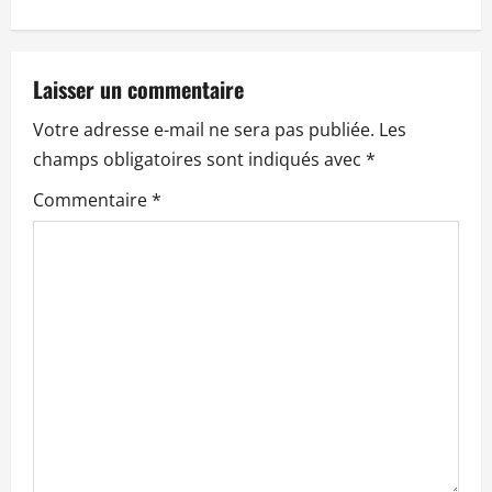
a
t
Laisser un commentaire
i
Votre adresse e-mail ne sera pas publiée.
Les
o
champs obligatoires sont indiqués avec
*
n
Commentaire
*
d
’
a
r
t
i