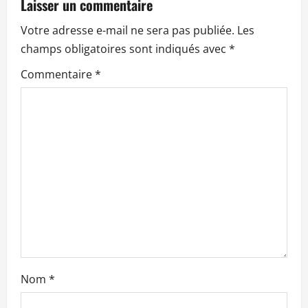
Laisser un commentaire
i
Votre adresse e-mail ne sera pas publiée.
Les
o
champs obligatoires sont indiqués avec
*
n
Commentaire
*
d
’
a
r
t
i
c
Nom
*
l