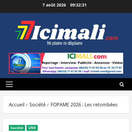
Aller
7 août 2026
09:32:33
au
contenu
Menu
principal
Accueil
Société
FOPAME 2026 : Les retombées
Société
UNE