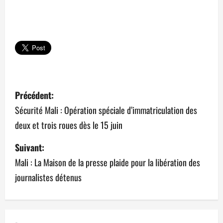
N
Précédent:
a
Sécurité Mali : Opération spéciale d’immatriculation des
deux et trois roues dès le 15 juin
v
Suivant:
i
Mali : La Maison de la presse plaide pour la libération des
g
journalistes détenus
a
t