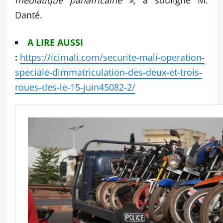
Danté.
A LIRE AUSSI
:
https://icimali.com/securite-mali-operation-
speciale-dimmatriculation-des-deux-et-trois-
roues-des-le-15-juin45082-2/