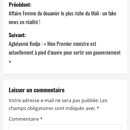
N
Précédent:
a
Affaire Femme du douanier le plus riche du Mali : un fake
news en réalité !
v
Suivant:
i
Agbéyomé Kodjo : « Mon Premier ministre est
g
actuellement à pied d’œuvre pour sortir son gouvernement
a
»
t
i
Laisser un commentaire
o
Votre adresse e-mail ne sera pas publiée.
Les
n
champs obligatoires sont indiqués avec
*
Commentaire
*
d