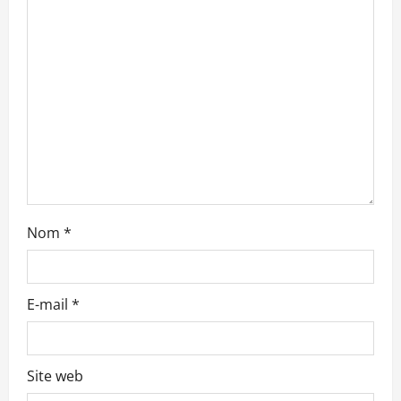
’
a
r
t
i
c
l
Nom
*
e
E-mail
*
Site web