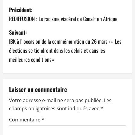
N
Précédent:
a
REDIFFUSION : Le racisme viscéral de Canal+ en Afrique
v
Suivant:
IBK à l’ occasion de la commémoration du 26 mars : « Les
i
élections se tiendront dans les délais et dans les
g
meilleures conditions»
a
t
Laisser un commentaire
i
Votre adresse e-mail ne sera pas publiée.
Les
o
champs obligatoires sont indiqués avec
*
n
Commentaire
*
d