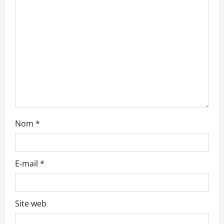
’
a
r
t
i
c
Nom
*
l
e
E-mail
*
Site web