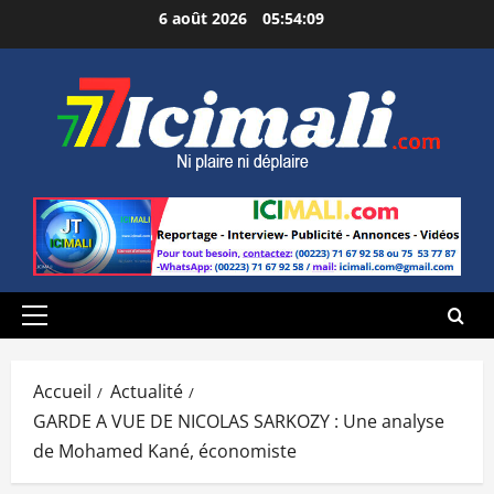
Aller
6 août 2026
05:54:11
au
contenu
Menu
principal
Accueil
Actualité
GARDE A VUE DE NICOLAS SARKOZY : Une analyse
de Mohamed Kané, économiste