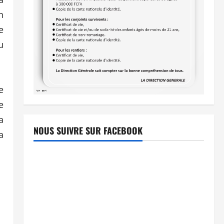
n
e
u
e
e
a
NOUS SUIVRE SUR FACEBOOK
a