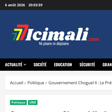
Aller
6 août 2026
20:04:00
au
contenu
ACTUALITÉ
SOCIÉTÉ
EDUCATION
SÉCURITÉ
GRAN
Accueil
Politique
Gouvernement Choguel II : Le Prés
Politique
UNE