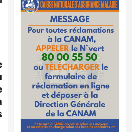
e
u
e
a
s