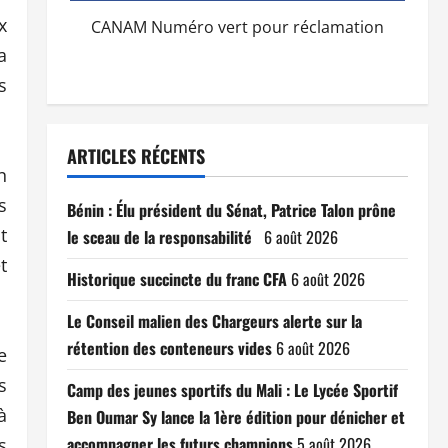
x
CANAM Numéro vert pour réclamation
a
s
ARTICLES RÉCENTS
n
s
Bénin : Élu président du Sénat, Patrice Talon prône
t
le sceau de la responsabilité
6 août 2026
t
Historique succincte du franc CFA
6 août 2026
Le Conseil malien des Chargeurs alerte sur la
rétention des conteneurs vides
6 août 2026
e
s
Camp des jeunes sportifs du Mali : Le Lycée Sportif
à
Ben Oumar Sy lance la 1ère édition pour dénicher et
accompagner les futurs champions
5 août 2026
s