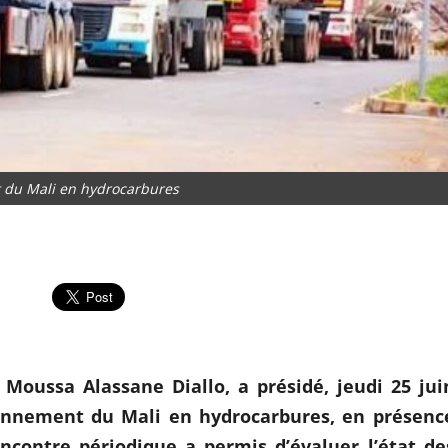
 du Mali en hydrocarbures
Moussa Alassane Diallo, a présidé, jeudi 25 jui
sionnement du Mali en hydrocarbures, en présenc
ncontre périodique a permis d’évaluer l’état de