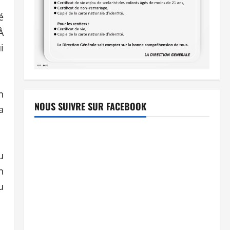
é
À
i
n
NOUS SUIVRE SUR FACEBOOK
a
u
n
u