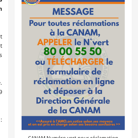
n
t
t
s
.
9
: