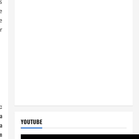
s
e
e
r
:
ba
YOUTUBE
sa
n