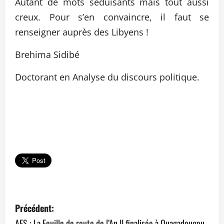
Autant de mots séduisants mais tout aussi
creux. Pour s’en convaincre, il faut se
renseigner auprès des Libyens !
Brehima Sidibé
Doctorant en Analyse du discours politique.
N
Précédent:
a
AES : La Feuille de route de l’An II finalisée à Ouagadougou