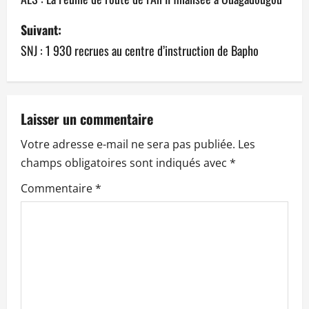
v
Suivant:
SNJ : 1 930 recrues au centre d’instruction de Bapho
i
g
a
Laisser un commentaire
t
Votre adresse e-mail ne sera pas publiée.
Les
champs obligatoires sont indiqués avec
*
i
Commentaire
*
o
n
d
’