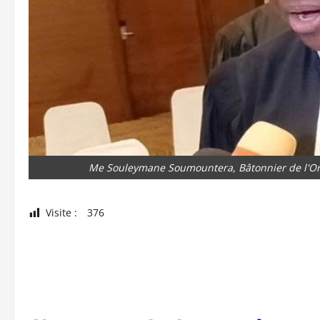
Me Souleymane Soumountera, Bâtonnier de l'Ord
Visite :
376