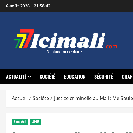
Aller
6 août 2026
21:58:44
au
contenu
ACTUALITÉ
SOCIÉTÉ
EDUCATION
SÉCURITÉ
GRAN
Accueil
Société
Justice criminelle au Mali : Me So
Société
UNE