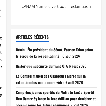
CANAM Numéro vert pour réclamation
x
e
ARTICLES RÉCENTS
t
s
Bénin : Élu président du Sénat, Patrice Talon prône
t
le sceau de la responsabilité
6 août 2026
s
Historique succincte du franc CFA
6 août 2026
a
Le Conseil malien des Chargeurs alerte sur la
rétention des conteneurs vides
6 août 2026
r
Camp des jeunes sportifs du Mali : Le Lycée Sportif
e
Ben Oumar Sy lance la 1ère édition pour dénicher et
accompagner les futurs champions
5 août 2026