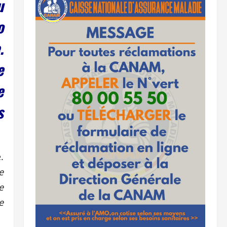
u
o
.
e
e
s
.
e
e
e