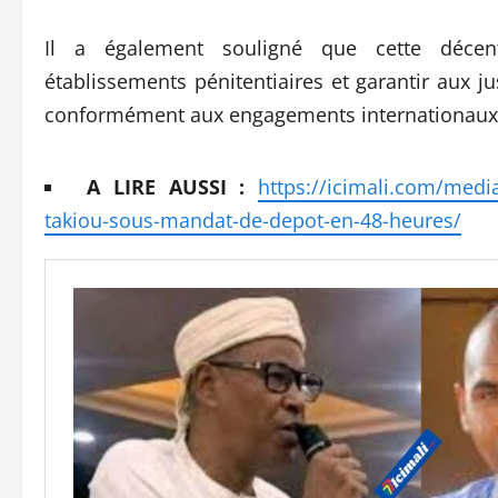
Il a également souligné que cette décentr
établissements pénitentiaires et garantir aux j
conformément aux engagements internationaux 
A LIRE AUSSI :
https://icimali.com/medi
takiou-sous-mandat-de-depot-en-48-heures/