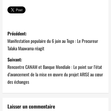
N
Précédent:
a
Manifestation populaire du 6 juin au Togo : Le Procureur
Talaka Maawama réagit
v
Suivant:
i
Rencontre CANAM et Banque Mondiale : Le point sur l’état
g
d’avancement de la mise en œuvre du projet ARISE au cœur
a
des échanges
t
i
Laisser un commentaire