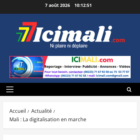
Aller
7 août 2026
10:12:52
au
contenu
Menu
principal
Accueil
Actualité
Mali : La digitalisation en marche