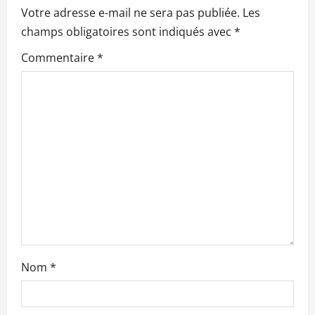
o
Votre adresse e-mail ne sera pas publiée.
Les
n
champs obligatoires sont indiqués avec
*
Commentaire
*
d
’
a
r
t
i
c
l
Nom
*
e