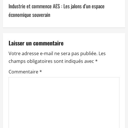
i
Industrie et commence AES : Les jalons d’un espace
g
économique souverain
a
t
Laisser un commentaire
i
Votre adresse e-mail ne sera pas publiée.
Les
o
champs obligatoires sont indiqués avec
*
n
Commentaire
*
d
’
a
r