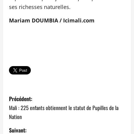
ses richesses naturelles.
Mariam DOUMBIA / Icimali.com
N
Précédent:
a
Mali : 225 enfants obtiennent le statut de Pupilles de la
Nation
v
Suivant:
i