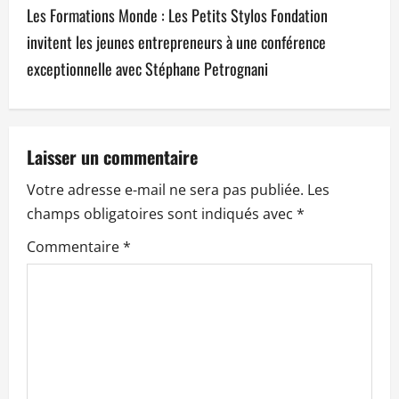
Les Formations Monde : Les Petits Stylos Fondation
g
invitent les jeunes entrepreneurs à une conférence
a
exceptionnelle avec Stéphane Petrognani
t
i
Laisser un commentaire
o
Votre adresse e-mail ne sera pas publiée.
Les
n
champs obligatoires sont indiqués avec
*
Commentaire
*
d
’
a
r