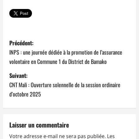
N
Précédent:
a
INPS : une journée dédiée à la promotion de l’assurance
volontaire en Commune 1 du District de Bamako
v
Suivant:
i
CNT Mali : Ouverture solennelle de la session ordinaire
g
d’octobre 2025
a
t
Laisser un commentaire
i
Votre adresse e-mail ne sera pas publiée.
Les