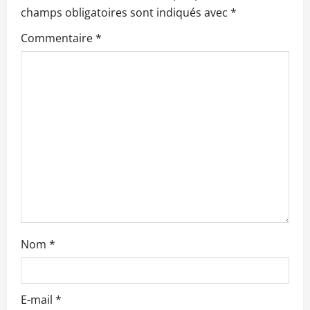
o
champs obligatoires sont indiqués avec
*
n
Commentaire
*
d
’
a
r
t
i
c
Nom
*
l
e
E-mail
*