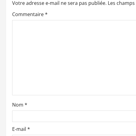
Votre adresse e-mail ne sera pas publiée.
Les champs 
a
Commentaire
*
t
i
o
n
d
’
a
Nom
*
r
t
E-mail
*