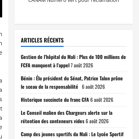
CANAM Numéro vert pour réclamation
n
ARTICLES RÉCENTS
n
e
Gestion de l’hôpital du Mali : Plus de 100 millions de
FCFA manquent à l’appel
7 août 2026
Bénin : Élu président du Sénat, Patrice Talon prône
a
le sceau de la responsabilité
6 août 2026
a
s
Historique succincte du franc CFA
6 août 2026
t
Le Conseil malien des Chargeurs alerte sur la
a
rétention des conteneurs vides
6 août 2026
e
Camp des jeunes sportifs du Mali : Le Lycée Sportif
u