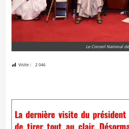
Le Conseil National de
Visite :
2 046
La dernière visite du présiden
de tirer tout au clair. Désor