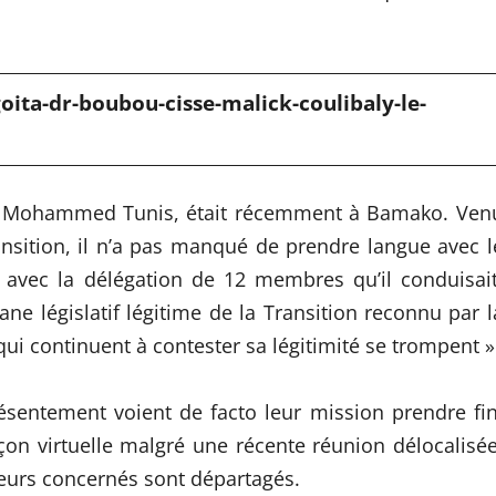
goita-dr-boubou-cisse-malick-coulibaly-le-
ie Mohammed Tunis, était récemment à Bamako. Ven
nsition, il n’a pas manqué de prendre langue avec l
avec la délégation de 12 membres qu’il conduisait
ane législatif légitime de la Transition reconnu par l
ui continuent à contester sa légitimité se trompent »
ésentement voient de facto leur mission prendre fin
façon virtuelle malgré une récente réunion délocalisée
cteurs concernés sont départagés.