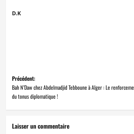
D.K
N
Précédent:
Bah N’Daw chez Abdelmadjid Tebboune à Alger : Le renforcem
a
du tonus diplomatique !
v
i
Laisser un commentaire
g