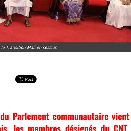
 la Transition Mali en session
t du Parlement communautaire vient
mais, les membres désignés du CNT