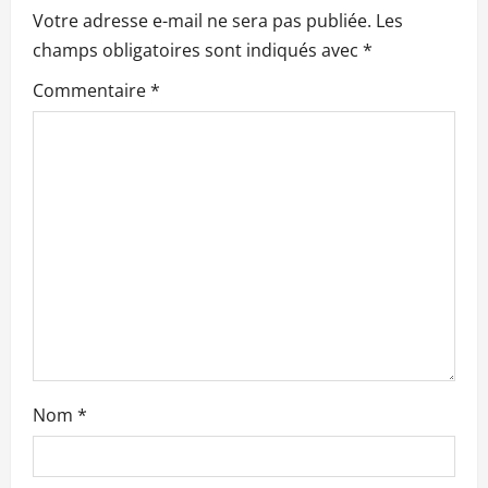
i
Votre adresse e-mail ne sera pas publiée.
Les
o
champs obligatoires sont indiqués avec
*
n
Commentaire
*
d
’
a
r
t
i
c
Nom
*
l