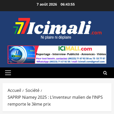
Aller
7 août 2026
06:43:57
au
contenu
Menu
principal
Accueil
Société
SAPRIP Niamey 2025 : L’inventeur malien de l’INPS
remporte le 3ème prix