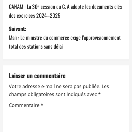
a
CANAM : La 30ᵉ session du C. A adopte les documents clés
des exercices 2024–2025
v
Suivant:
i
Mali : Le ministre du commerce exige l’approvisionnement
g
total des stations sans délai
a
t
Laisser un commentaire
i
Votre adresse e-mail ne sera pas publiée.
Les
o
champs obligatoires sont indiqués avec
*
n
Commentaire
*
d
’