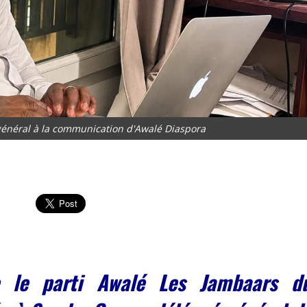
énéral à la communication d'Awalé Diaspora
e le parti Awalé Les Jambaars d