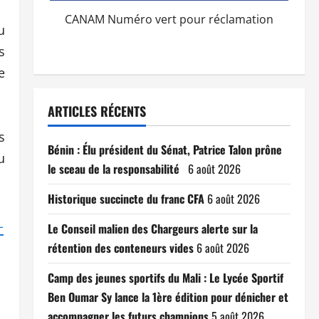
CANAM Numéro vert pour réclamation
u
s
e
ARTICLES RÉCENTS
s
Bénin : Élu président du Sénat, Patrice Talon prône
u
le sceau de la responsabilité
6 août 2026
Historique succincte du franc CFA
6 août 2026
-
Le Conseil malien des Chargeurs alerte sur la
rétention des conteneurs vides
6 août 2026
Camp des jeunes sportifs du Mali : Le Lycée Sportif
Ben Oumar Sy lance la 1ère édition pour dénicher et
accompagner les futurs champions
5 août 2026