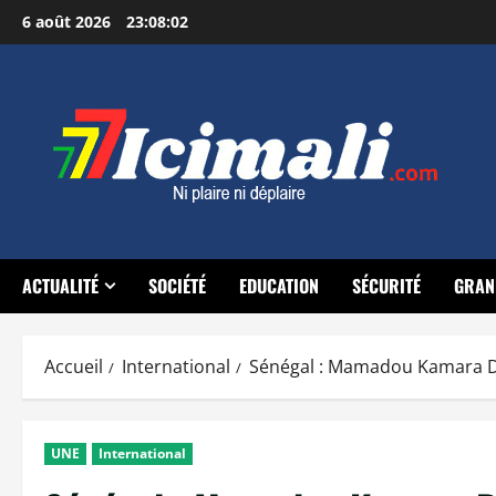
Aller
6 août 2026
23:08:04
au
contenu
ACTUALITÉ
SOCIÉTÉ
EDUCATION
SÉCURITÉ
GRAN
Accueil
International
Sénégal : Mamadou Kamara Di
UNE
International