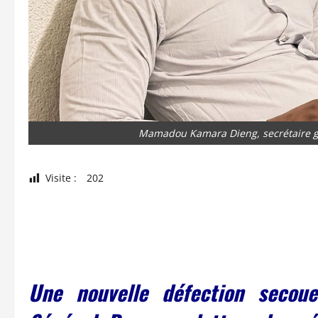
Mamadou Kamara Dieng, secrétaire g
Visite :
202
Une nouvelle défection secou