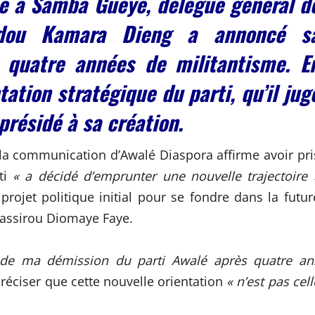
ée à Samba Gueye, délégué général d
madou Kamara Dieng a annoncé s
 quatre années de militantisme. E
ntation stratégique du parti, qu’il jug
présidé à sa création.
à la communication d’Awalé Diaspora affirme avoir pri
rti
« a décidé d’emprunter une nouvelle trajectoire 
rojet politique initial pour se fondre dans la futur
Bassirou Diomaye Faye.
r de ma démission du parti Awalé après quatre an
 préciser que cette nouvelle orientation
« n’est pas cell