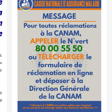
e
a
n
e
s
»
e
s
e