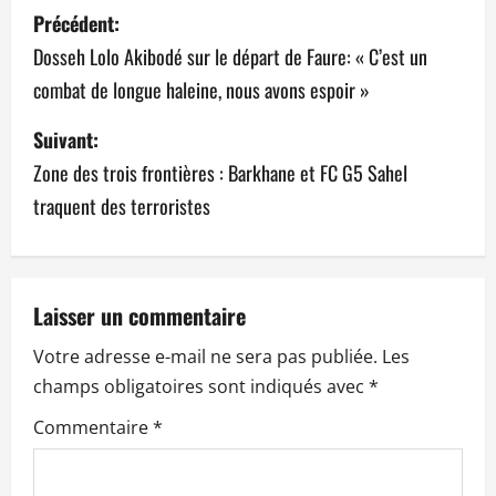
N
Précédent:
a
Dosseh Lolo Akibodé sur le départ de Faure: « C’est un
combat de longue haleine, nous avons espoir »
v
Suivant:
i
Zone des trois frontières : Barkhane et FC G5 Sahel
g
traquent des terroristes
a
t
Laisser un commentaire
i
Votre adresse e-mail ne sera pas publiée.
Les
o
champs obligatoires sont indiqués avec
*
n
Commentaire
*
d