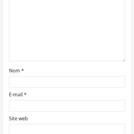
’
a
r
t
i
c
Nom
*
l
e
E-mail
*
Site web