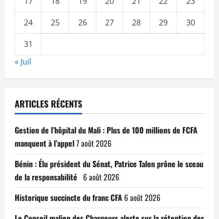
17
18
19
20
21
22
23
24
25
26
27
28
29
30
31
« Juil
ARTICLES RÉCENTS
Gestion de l’hôpital du Mali : Plus de 100 millions de FCFA
manquent à l’appel
7 août 2026
Bénin : Élu président du Sénat, Patrice Talon prône le sceau
de la responsabilité
6 août 2026
Historique succincte du franc CFA
6 août 2026
Le Conseil malien des Chargeurs alerte sur la rétention des