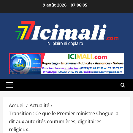
Aller
9 août 2026
07:06:06
au
contenu
Menu
principal
Accueil
Actualité
Transition : Ce que le Premier ministre Choguel a
dit aux autorités coutumières, dignitaires
religieux…