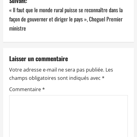
Suivant:
i
« Il faut que le monde rural puisse se reconnaître dans la
g
façon de gouverner et diriger le pays », Choguel Premier
a
ministre
t
i
Laisser un commentaire
o
Votre adresse e-mail ne sera pas publiée.
Les
n
champs obligatoires sont indiqués avec
*
Commentaire
*
d
’
a
r