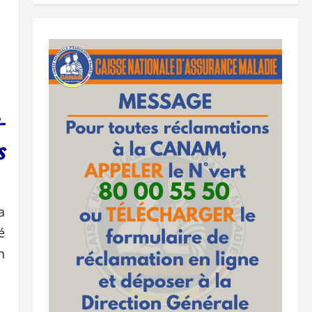
-
s
a
é
n