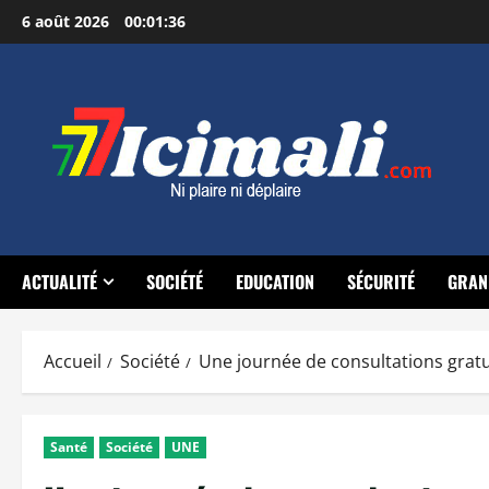
Aller
6 août 2026
00:01:37
au
contenu
ACTUALITÉ
SOCIÉTÉ
EDUCATION
SÉCURITÉ
GRAN
Accueil
Société
Une journée de consultations gratu
Santé
Société
UNE