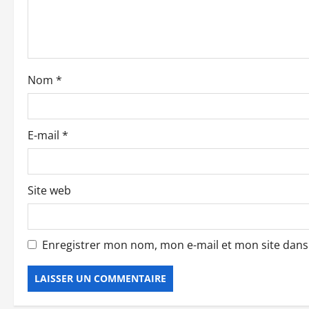
d
’
a
Nom
*
r
t
E-mail
*
i
c
Site web
l
e
Enregistrer mon nom, mon e-mail et mon site dan