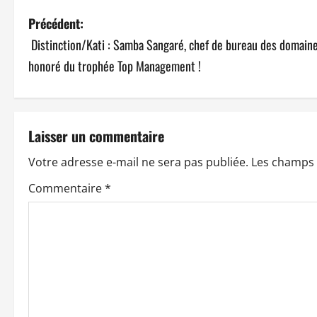
N
Précédent:
Distinction/Kati : Samba Sangaré, chef de bureau des domain
a
honoré du trophée Top Management !
v
i
Laisser un commentaire
g
Votre adresse e-mail ne sera pas publiée.
Les champs 
a
Commentaire
*
t
i
o
n