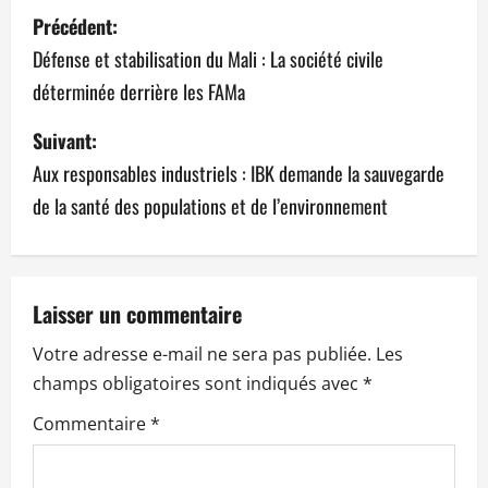
N
Précédent:
a
Défense et stabilisation du Mali : La société civile
déterminée derrière les FAMa
v
Suivant:
i
Aux responsables industriels : IBK demande la sauvegarde
g
de la santé des populations et de l’environnement
a
t
Laisser un commentaire
i
Votre adresse e-mail ne sera pas publiée.
Les
o
champs obligatoires sont indiqués avec
*
n
Commentaire
*
d