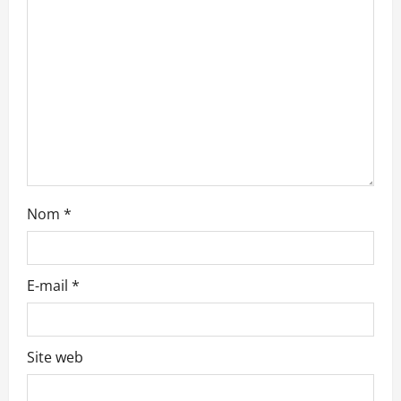
’
a
r
t
i
c
Nom
*
l
e
E-mail
*
Site web