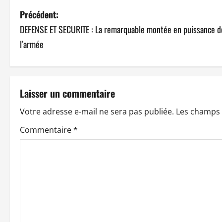
N
Précédent:
DEFENSE ET SECURITE : La remarquable montée en puissance d
a
l’armée
v
i
Laisser un commentaire
g
Votre adresse e-mail ne sera pas publiée.
Les champs 
a
Commentaire
*
t
i
o
n