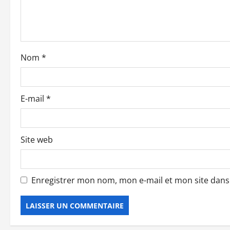
d
’
a
Nom
*
r
t
E-mail
*
i
c
Site web
l
e
Enregistrer mon nom, mon e-mail et mon site dan