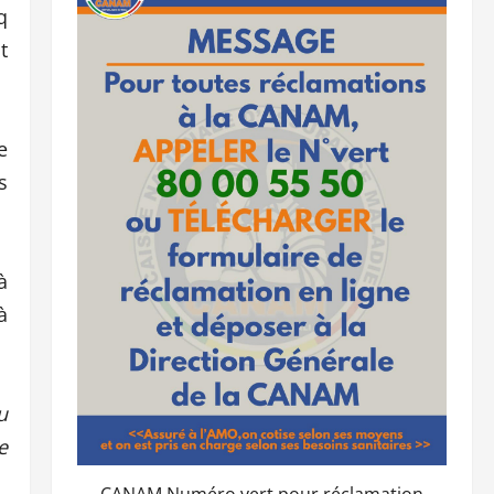
q
t
e
s
à
à
u
e