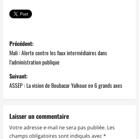
N
Précédent:
a
Mali : Alerte contre les faux intermédiaires dans
l’administration publique
v
Suivant:
i
ASSEP : La vision de Boubacar Yalkoue en 6 grands axes
g
a
t
Laisser un commentaire
Votre adresse e-mail ne sera pas publiée.
Les
i
champs obligatoires sont indiqués avec
*