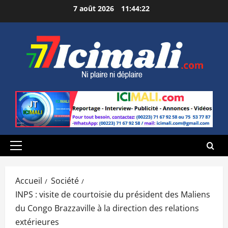
Aller
7 août 2026
11:44:23
au
contenu
Menu
principal
Accueil
Société
INPS : visite de courtoisie du président des Maliens
du Congo Brazzaville à la direction des relations
extérieures