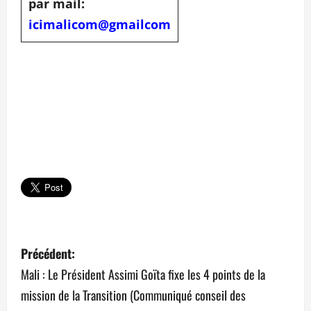
par mail:
icimalicom@gmailcom
N
Précédent:
a
Mali : Le Président Assimi Goïta fixe les 4 points de la
mission de la Transition (Communiqué conseil des
v