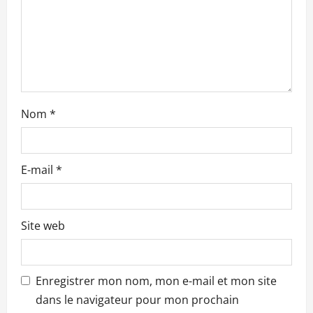
’
a
r
t
Nom
*
i
c
E-mail
*
l
e
Site web
Enregistrer mon nom, mon e-mail et mon site
dans le navigateur pour mon prochain