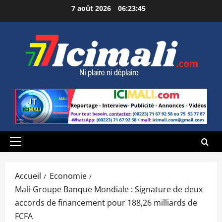
Aller
7 août 2026
06:23:46
au
contenu
Menu
principal
Accueil
Economie
Mali-Groupe Banque Mondiale : Signature de deux
accords de financement pour 188,26 milliards de
FCFA