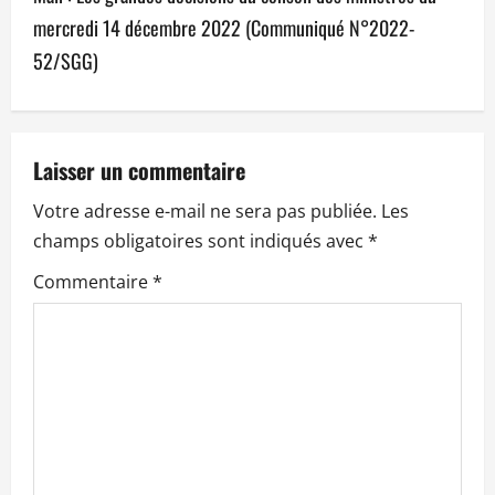
g
mercredi 14 décembre 2022 (Communiqué N°2022-
a
52/SGG)
t
i
Laisser un commentaire
o
Votre adresse e-mail ne sera pas publiée.
Les
n
champs obligatoires sont indiqués avec
*
Commentaire
*
d
’
a
r
t