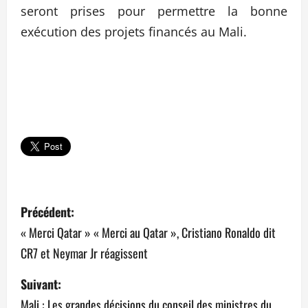
seront prises pour permettre la bonne
exécution des projets financés au Mali.
N
Précédent:
a
« Merci Qatar » « Merci au Qatar », Cristiano Ronaldo dit
CR7 et Neymar Jr réagissent
v
Suivant:
i
Mali : Les grandes décisions du conseil des ministres du