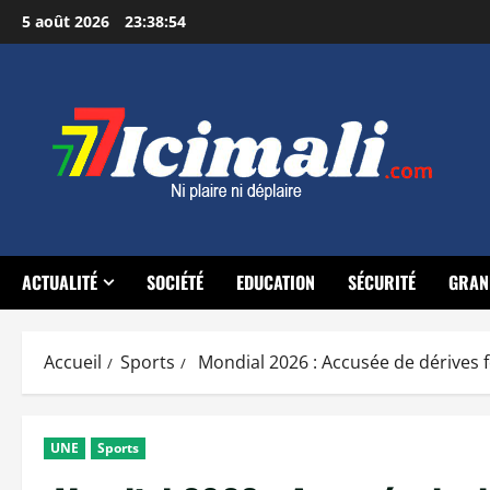
Aller
5 août 2026
23:38:55
au
contenu
ACTUALITÉ
SOCIÉTÉ
EDUCATION
SÉCURITÉ
GRAN
Accueil
Sports
Mondial 2026 : Accusée de dérives fe
UNE
Sports