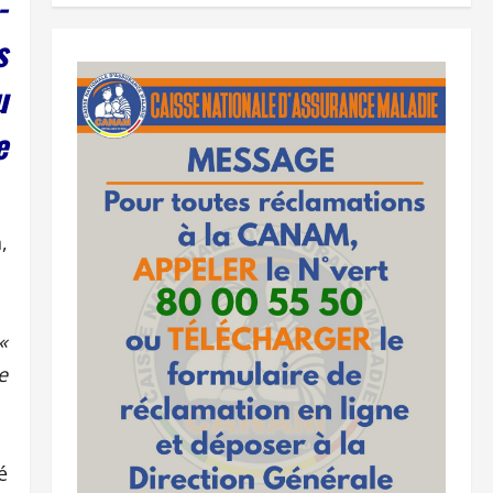
-
s
u
e
,
«
e
é