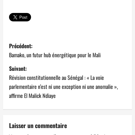
N
Précédent:
a
Bamako, un futur hub énergétique pour le Mali
v
Suivant:
Révision constitutionnelle au Sénégal : « La voie
i
parlementaire n’est ni une exception ni une anomalie »,
g
affirme El Malick Ndiaye
a
t
Laisser un commentaire
i