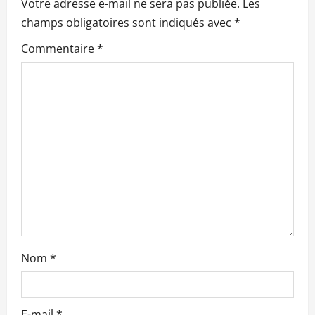
Votre adresse e-mail ne sera pas publiée.
Les
o
champs obligatoires sont indiqués avec
*
n
Commentaire
*
d
’
a
r
t
i
c
Nom
*
l
E-mail
*