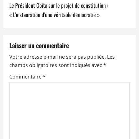
Le Président Goïta sur le projet de constitution :
i
« L’instauration d’une véritable démocratie »
g
a
t
Laisser un commentaire
Votre adresse e-mail ne sera pas publiée.
Les
i
champs obligatoires sont indiqués avec
*
o
Commentaire
*
n
d
’
a
r