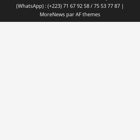
(WhatsApp) : (+223) 71 67 92 58 / 75 53 77 87
|
MoreNews
par AF themes