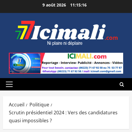
Aller
9 août 2026
11:15:17
au
contenu
Menu
principal
Accueil
Politique
Scrutin présidentiel 2024 : Vers des candidatures
quasi impossibles ?