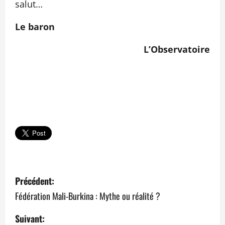
salut…
Le baron
L’Observatoire
N
Précédent:
a
Fédération Mali-Burkina : Mythe ou réalité ?
v
Suivant: