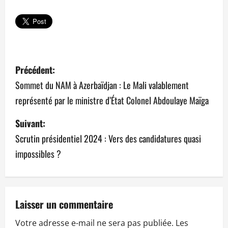
N
Précédent:
a
Sommet du NAM à Azerbaïdjan : Le Mali valablement
représenté par le ministre d’État Colonel Abdoulaye Maïga
v
Suivant:
i
Scrutin présidentiel 2024 : Vers des candidatures quasi
g
impossibles ?
a
t
Laisser un commentaire
i
Votre adresse e-mail ne sera pas publiée.
Les