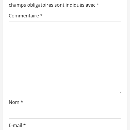
o
champs obligatoires sont indiqués avec
*
n
Commentaire
*
d
’
a
r
t
i
c
Nom
*
l
e
E-mail
*