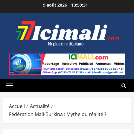
Aller
9 août 2026
13:59:32
au
contenu
Menu
principal
Accueil
Actualité
Fédération Mali-Burkina : Mythe ou réalité ?