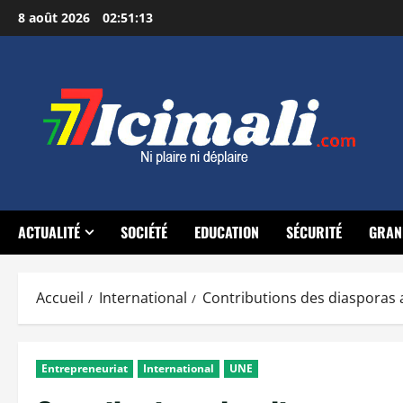
Aller
8 août 2026
02:51:14
au
contenu
ACTUALITÉ
SOCIÉTÉ
EDUCATION
SÉCURITÉ
GRAN
Accueil
International
Contributions des diasporas 
Entrepreneuriat
International
UNE