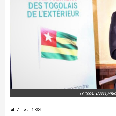
Pr Rober Dussey-mini
Visite :
1 384