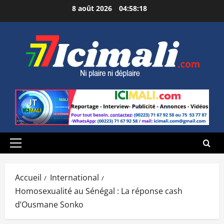
Aller
8 août 2026
04:58:20
au
contenu
Menu
principal
Accueil
International
Homosexualité au Sénégal : La réponse cash
d’Ousmane Sonko