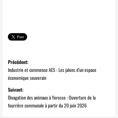
N
Précédent:
a
Industrie et commence AES : Les jalons d’un espace
économique souverain
v
Suivant:
i
Divagation des animaux à Yorosso : Ouverture de la
g
fourrière communale à partir du 20 juin 2026
a