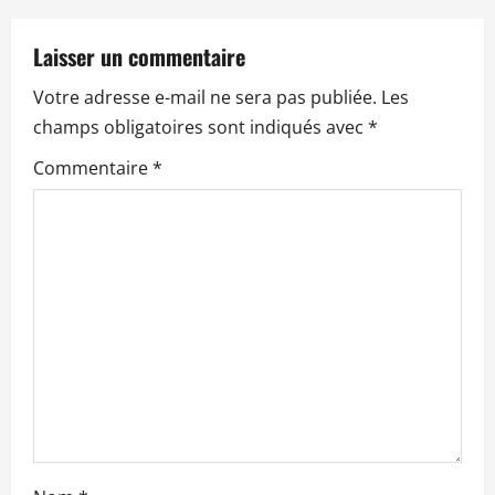
t
Laisser un commentaire
i
Votre adresse e-mail ne sera pas publiée.
Les
o
champs obligatoires sont indiqués avec
*
n
Commentaire
*
d
’
a
r
t
i