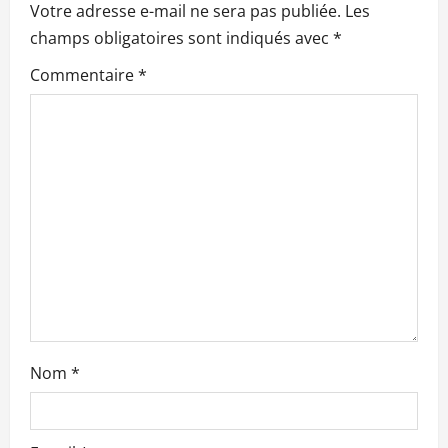
Votre adresse e-mail ne sera pas publiée.
Les
o
champs obligatoires sont indiqués avec
*
n
Commentaire
*
d
’
a
r
t
i
c
Nom
*
l