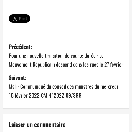
N
Précédent:
a
Pour une nouvelle transition de courte durée : Le
Mouvement Républicain descend dans les rues le 27 février
v
Suivant:
i
Mali : Communiqué du conseil des ministres du mercredi
g
16 février 2022-CM N°2022-09/SGG
a
t
Laisser un commentaire
i